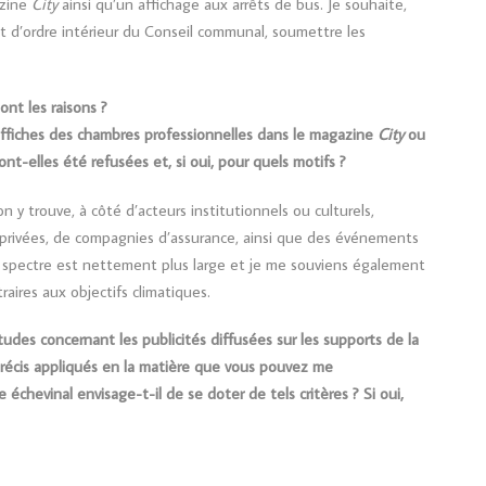
zine
City
ainsi qu’un affichage aux arrêts de bus. Je souhaite,
 d’ordre intérieur du Conseil communal, soumettre les
ont les raisons ?
affiches des chambres professionnelles dans le magazine
City
ou
ont-elles été refusées et, si oui, pour quels motifs ?
 on y trouve, à côté d’acteurs institutionnels ou culturels,
rivées, de compagnies d’assurance, ainsi que des événements
le spectre est nettement plus large et je me souviens également
raires aux objectifs climatiques.
tudes concernant les publicités diffusées sur les supports de la
 précis appliqués en la matière que vous pouvez me
échevinal envisage-t-il de se doter de tels critères ? Si oui,