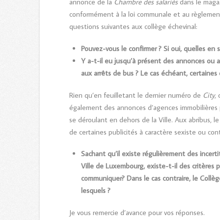
annonce de la
Chambre des salariés
dans le maga
conformément à la loi communale et au règlement
questions suivantes aux collège échevinal:
Pouvez-vous le confirmer ? Si oui, quelles en s
Y a-t-il eu jusqu’à présent des annonces ou 
aux arrêts de bus ? Le cas échéant, certaines 
Rien qu’en feuilletant le dernier numéro de
City
,
également des annonces d’agences immobilières p
se déroulant en dehors de la Ville. Aux abribus, 
de certaines publicités à caractère sexiste ou cont
Sachant qu’il existe régulièrement des incerti
Ville de Luxembourg, existe-t-il des critères
communiquer? Dans le cas contraire, le Collège 
lesquels ?
Je vous remercie d’avance pour vos réponses.