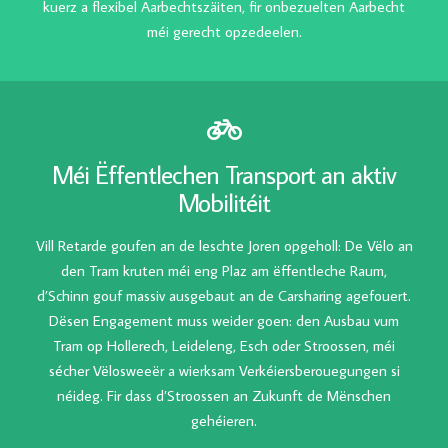
kuerz a flexibel Aarbechtszäiten, fir onbezuelten Aarbecht
méi gerecht opzedeelen.
Méi Ëffentlechen Transport an aktiv
Mobilitéit
Vill Retarde goufen an de leschte Joren opgeholl: De Vëlo an
den Tram kruten méi eng Plaz am ëffentleche Raum,
d’Schinn gouf massiv ausgebaut an de Carsharing agefouert.
Dësen Engagement muss weider goen: den Ausbau vum
Tram op Hollerech, Leideleng, Esch oder Stroossen, méi
sécher Vëlosweeër a wierksam Verkéiersberouegungen si
néideg. Fir dass d’Stroossen an Zukunft de Mënschen
gehéieren.