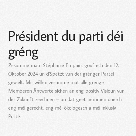
Président du parti déi
gréng
Zesumme mam Stéphanie Empain, gouf ech den 12.
Oktober 2024 un d’Spëtzt vun der grénger Partei
gewielt. Mir wëllen zesumme mat alle grénge
Memberen Äntwerte sichen an eng positiv Visioun vun
der Zukunft zeechnen – an dat geet nëmmen duerch
eng méi gerecht, eng méi ökologesch a méi inklusiv
Politik.