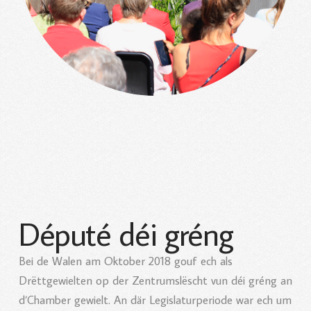
Député déi gréng
Bei de Walen am Oktober 2018 gouf ech als
Drëttgewielten op der Zentrumslëscht vun déi gréng an
d’Chamber gewielt. An där Legislaturperiode war ech um