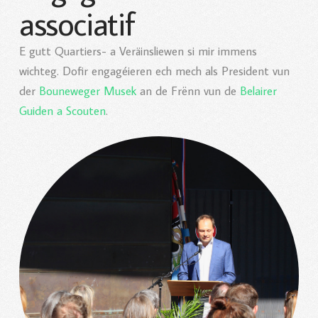
associatif
E gutt Quartiers- a Veräinsliewen si mir immens
wichteg. Dofir engagéieren ech mech als President vun
der
Bouneweger Musek
an de Frënn vun de
Belairer
Guiden a Scouten
.