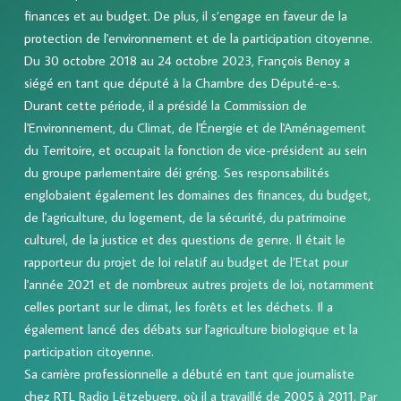
finances et au budget. De plus, il s’engage en faveur de la
protection de l'environnement et de la participation citoyenne.
Du 30 octobre 2018 au 24 octobre 2023, François Benoy a
siégé en tant que député à la Chambre des Député-e-s.
Durant cette période, il a présidé la Commission de
l'Environnement, du Climat, de l'Énergie et de l'Aménagement
du Territoire, et occupait la fonction de vice-président au sein
du groupe parlementaire déi gréng. Ses responsabilités
englobaient également les domaines des finances, du budget,
de l'agriculture, du logement, de la sécurité, du patrimoine
culturel, de la justice et des questions de genre. Il était le
rapporteur du projet de loi relatif au budget de l’Etat pour
l'année 2021 et de nombreux autres projets de loi, notamment
celles portant sur le climat, les forêts et les déchets. Il a
également lancé des débats sur l'agriculture biologique et la
participation citoyenne.
Sa carrière professionnelle a débuté en tant que journaliste
chez RTL Radio Lëtzebuerg, où il a travaillé de 2005 à 2011. Par