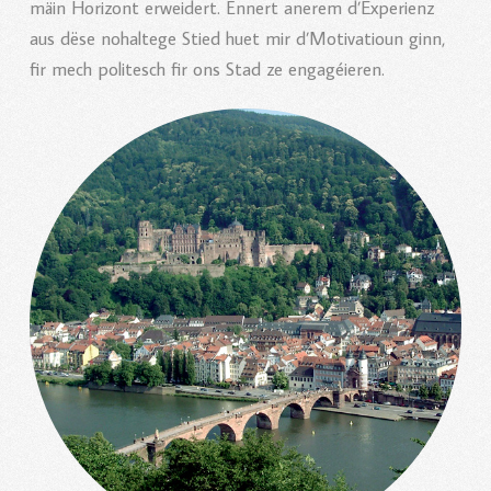
mäin Horizont erweidert. Ënnert anerem d’Experienz
aus dëse nohaltege Stied huet mir d’Motivatioun ginn,
fir mech politesch fir ons Stad ze engagéieren.