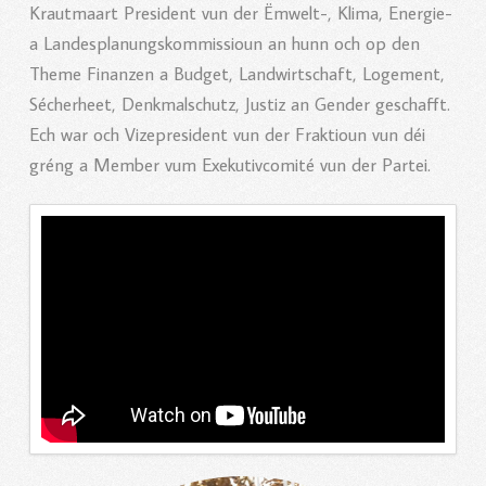
Krautmaart President vun der Ëmwelt-, Klima, Energie-
a Landesplanungskommissioun an hunn och op den
Theme Finanzen a Budget, Landwirtschaft, Logement,
Sécherheet, Denkmalschutz, Justiz an Gender geschafft.
Ech war och Vizepresident vun der Fraktioun vun déi
gréng a Member vum Exekutivcomité vun der Partei.