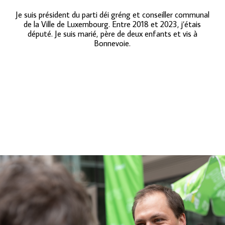
Je suis président du parti déi gréng et conseiller communal
de la Ville de Luxembourg. Entre 2018 et 2023, j’étais
député. Je suis marié, père de deux enfants et vis à
Bonnevoie.
Ech si Parteipresident vun déi gréng a Stater Gemengerot.
Vun 2018 bis 2023 war ech Deputéierten. Ech si bestuet,
Papp vun zwee Kanner a wunnen zu Bouneweg.