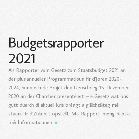
Budgetsrapporter
2021
Als Rapporter vum Gesetz zum Staatsbudget 2021 an
der pluriannueller Programmatioun fir d’Joren 2020-
2024, hunn ech de Projet den Dënschdeg 15. Dezember
2020 an der Chamber presentéiert – e Gesetz wat ons
gutt duerch di aktuell Kris bréngt a gläichzäiteg méi
staark fir d’Zukunft opstellt. Mäi Rapport, meng Ried a
méi Informatiounen
hei
.