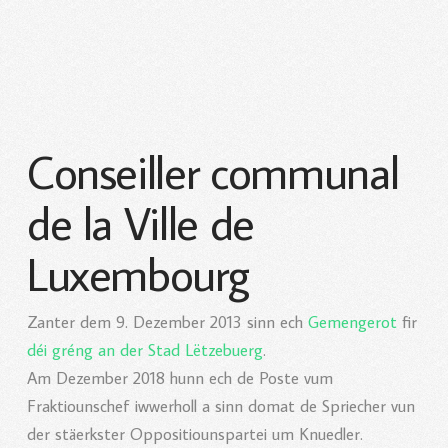
Conseiller communal
de la Ville de
Luxembourg
Zanter dem 9. Dezember 2013 sinn ech
Gemengerot
fir
déi gréng an der Stad Lëtzebuerg
.
Am Dezember 2018 hunn ech de Poste vum
Fraktiounschef iwwerholl a sinn domat de Spriecher vun
der stäerkster Oppositiounspartei um Knuedler.