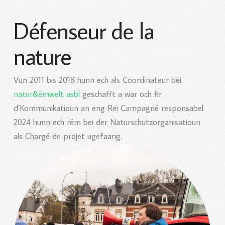
Défenseur de la
nature
Vun 2011 bis 2018 hunn ech als Coordinateur bei
natur&ëmwelt asbl
geschafft a war och fir
d’Kommunikatioun an eng Rei Campagnë responsabel.
2024 hunn ech rëm bei der Naturschutzorganisatioun
als Chargé de projet ugefaang.