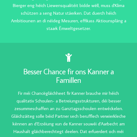
Bierger eng héich Liewensqualitéit bidde wëll, muss d'Klima
schützen a seng Natur stäerken. Dat duerch héich
Ambitiounen an di néideg Mesuren, effikass Aktiounspläng a
staark Ëmweltgesetzer.
Besser Chance fir ons Kanner a
Famillen
Fir méi Chancëgläichheet fir Kanner brauche mir héich
qualitativ Schoulen- a Betreiungsstrukturen, déi besser
zesummeschaffen an zu Ganztagsschoulen entwéckelen.
Gläichzäiteg solle béid Partner sech berufflech verwierkleche
kënnen an d’Erzéiung vun de Kanner souwéi d’Aarbecht am
Haushalt gläichberechtegt deelen. Dat erfuerdert och méi