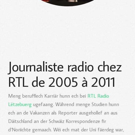
Journaliste radio chez
RTL de 2005 à 2011
Meng berufflech Karriär hunn ech bei
RTL Radio
Lëtzebuerg
ugefaang. Während menge Studien hunn
ech an de Vakanzen als Reporter ausgehollef an aus
Däitschland an der Schwäiz Korrespondenze fir
d’Noriichte gemaach. Wéi ech mat der Uni fäerdeg war,