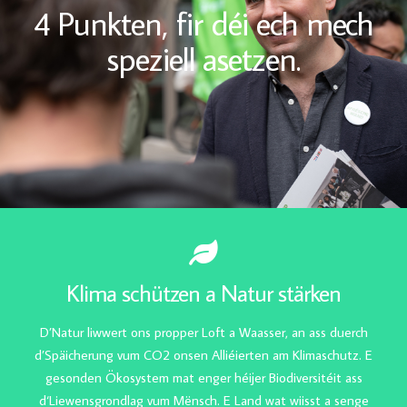
4 Punkten, fir déi ech mech
speziell asetzen.
Klima schützen a Natur stärken
D’Natur liwwert ons propper Loft a Waasser, an ass duerch
d’Späicherung vum CO2 onsen Alliéierten am Klimaschutz. E
gesonden Ökosystem mat enger héijer Biodiversitéit ass
d‘Liewensgrondlag vum Mënsch. E Land wat wiisst a senge