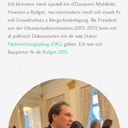
Ech këmmere mech speziell ëm d’Dossieren Mobilitéit,
Finanzen a Budget, ma interesséiere mech och staark fir
méi Emweltschutz a Biergerbedeelegung.
Als President
vun der Urbanismuskommissioun (2013-2017) hunn ech
di politesch Diskussiounen ëm de neie Stater
Flächenotzungsplang (PAG)
geleet. Ech war och
Rapporter fir de
Budget 2015
.