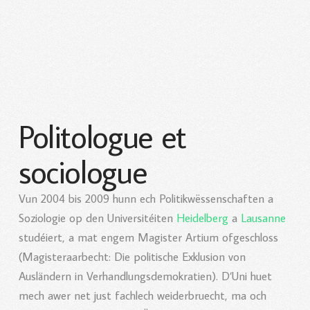
Politologue et
sociologue
Vun 2004 bis 2009 hunn ech Politikwëssenschaften a
Soziologie op den Universitéiten
Heidelberg
a
Lausanne
studéiert, a mat engem Magister Artium ofgeschloss
(Magisteraarbecht: Die politische Exklusion von
Ausländern in Verhandlungsdemokratien). D’Uni huet
mech awer net just fachlech weiderbruecht, ma och