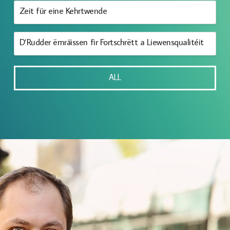
Zeit für eine Kehrtwende
D’Rudder ëmräissen fir Fortschrëtt a Liewensqualitéit
ALL