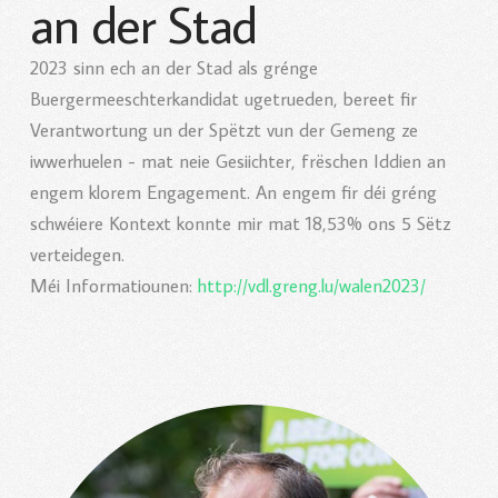
an der Stad
2023 sinn ech an der Stad als grénge
Buergermeeschterkandidat ugetrueden, bereet fir
Verantwortung un der Spëtzt vun der Gemeng ze
iwwerhuelen - mat neie Gesiichter, frëschen Iddien an
engem klorem Engagement. An engem fir déi gréng
schwéiere Kontext konnte mir mat 18,53% ons 5 Sëtz
verteidegen.
Méi Informatiounen:
http://vdl.greng.lu/walen2023/