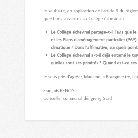
Je souhaite, en application de l’article 9 du règl
questions suivantes au Collège échevinal :
Le
Collège échevinal partage
-t-il
l’avis que l
et les Plans d’aménagement particulier (PAP) 
climatique ?
Dans l’affirmative, s
ur quels
point
Le
Collège échevinal a
-t-il
déjà entamé le trav
quelles sont ses priorités ?
Quand est-ce
ces
Je vous prie d’agréer, Madame la Bourgmestre, l’e
François BENOY
Conseiller communal déi gréng Stad