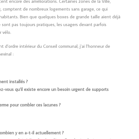
tent encore des améliorations. Certaines zones de la Ville,
rg, comptent de nombreux logements sans garage, ce qui
habitants. Bien que quelques boxes de grande taille aient déjà
e sont pas toujours pratiques, les usagers devant parfois
 vélo.
t d’ordre intérieur du Conseil communal, j’ai l’honneur de
vinal :
ment installés ?
ez-vous qu’il existe encore un besoin urgent de supports
erme pour combler ces lacunes ?
Combien y en a-t-il actuellement ?