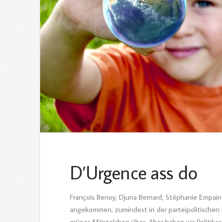
D’Urgence ass do
François Benoy, Djuna Bernard, Stéphanie Empai
angekommen, zumindest in der parteipolitischen 
grünes Mäntelchen über. Aber haben wir Politike