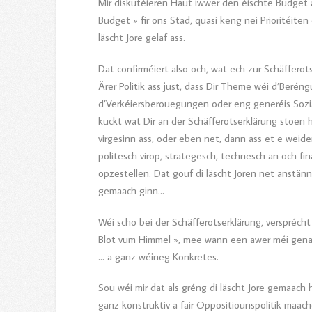
Mir diskutéieren Haut iwwer den éischte Budget a
Budget » fir ons Stad, quasi keng nei Prioritéit
läscht Jore gelaf ass.
Dat confirméiert also och, wat ech zur Schäffero
Ärer Politik ass just, dass Dir Theme wéi d’Beré
d’Verkéiersberouegungen oder eng generéis Sozia
kuckt wat Dir an der Schäfferotserklärung stoen 
virgesinn ass, oder eben net, dann ass et e weide
politesch virop, strategesch, technesch an och fina
opzestellen. Dat gouf di läscht Joren net anstänn
gemaach ginn…
Wéi scho bei der Schäfferotserklärung, verspréch
Blot vum Himmel », mee wann een awer méi genau 
… a ganz wéineg Konkretes.
Sou wéi mir dat als gréng di läscht Jore gemaach 
ganz konstruktiv a fair Oppositiounspolitik ma