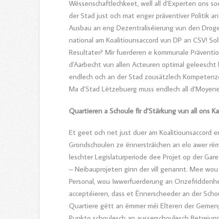
Wëssenschaftlechkeet, well all d’Experten ons s
der Stad just och mat enger präventiver Politik a
Ausbau an eng Dezentraliséierung vun den Drogen
national am Koalitiounsaccord vun DP an CSV! Soll
Resultater? Mir fuerderen e kommunale Präventio
d’Aarbecht vun allen Acteuren optimal geleescht 
endlech och an der Stad zousätzlech Kompetenze 
Ma d’Stad Lëtzebuerg muss endlech all d’Moyene
Quartieren a Schoule fir d’Stärkung vun all ons K
Et geet och net just duer am Koalitiounsaccord
Grondschoulen ze ënnersträichen an elo awer r
leschter Legislaturperiode dee Projet op der Gare
– Neibauprojeten ginn der vill genannt. Mee wou
Personal, wou Iwwerfuerderung an Onzefriddenhe
acceptéieren, dass et Ënnerscheeder an der Scho
Quartiere gëtt an ëmmer méi Elteren der Gemeng
Punkto schoulesch an ausserschoulesch Betreiung,