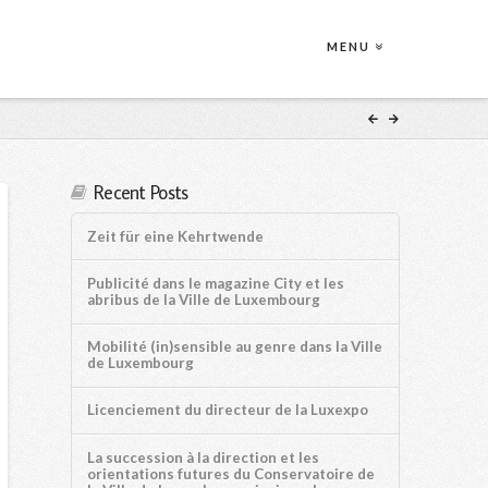
MENU
Recent Posts
Zeit für eine Kehrtwende
Publicité dans le magazine City et les
abribus de la Ville de Luxembourg
Mobilité (in)sensible au genre dans la Ville
de Luxembourg
Licenciement du directeur de la Luxexpo
La succession à la direction et les
orientations futures du Conservatoire de