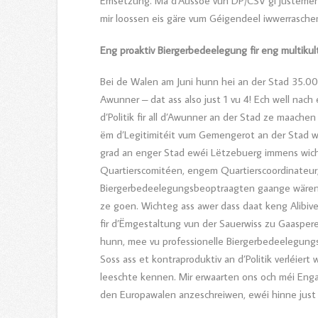
Ëmsetzung. Ma d’Aussoe vun DP/CSV gi justemen
mir loossen eis gäre vum Géigendeel iwwerrasche
Eng proaktiv Biergerbedeelegung fir eng multikult
Bei de Walen am Juni hunn hei an der Stad 35.0
Awunner – dat ass also just 1 vu 4! Ech well nac
d’Politik fir all d’Awunner an der Stad ze maachen 
ëm d’Legitimitéit vum Gemengerot an der Stad w
grad an enger Stad ewéi Lëtzebuerg immens wich
Quartierscomitéen, engem Quartierscoordinateur
Biergerbedeelegungsbeoptraagten gaange wären, s
ze goen. Wichteg ass awer dass daat keng Alibiv
fir d’Ëmgestaltung vun der Sauerwiss zu Gaaspere
hunn, mee vu professionelle Biergerbedeelegungs
Soss ass et kontraproduktiv an d’Politik verléiert 
leeschte kennen. Mir erwaarten ons och méi Engag
den Europawalen anzeschreiwen, ewéi hinne just e