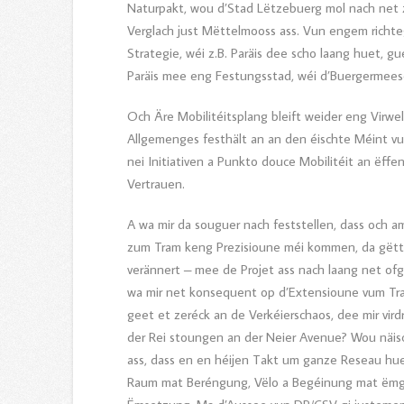
Naturpakt, wou d’Stad Lëtzebuerg mol nach net z
Verglach just Mëttelmooss ass. Vun engem richt
Strategie, wéi z.B. Paräis dee scho laang huet, 
Paräis mee eng Festungsstad, wéi d’Buergermee
Och Äre Mobilitéitsplang bleift weider eng Virwe
Allgemenges festhält an an den éischte Méint vu
nei Initiativen a Punkto douce Mobilitéit an ëffe
Vertrauen.
A wa mir da souguer nach feststellen, dass och a
zum Tram keng Prezisioune méi kommen, da gëtt 
verännert – mee de Projet ass nach laang net o
wa mir net konsequent op d’Extensioune vum Tram
geet et zeréck an de Verkéierschaos, dee mir vir
der Rei stoungen an der Neier Avenue? Wou näis
ass, dass en en héijen Takt um ganze Reseau huet,
Raum mat Beréngung, Vëlo a Begéinung mat ëmge