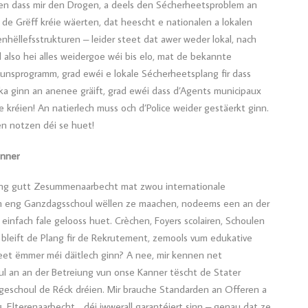
oen dass mir den Drogen, a deels den Sécherheetsproblem an
n de Grëff kréie wäerten, dat heescht e nationalen a lokalen
hëllefsstrukturen – leider steet dat awer weder lokal, nach
 also hei alles weidergoe wéi bis elo, mat de bekannte
unsprogramm, grad ewéi e lokale Sécherheetsplang fir dass
ka ginn an anenee gräift, grad ewéi dass d’Agents municipaux
kréien! An natierlech muss och d’Police weider gestäerkt ginn.
n notzen déi se huet!
anner
 eng gutt Zesummenaarbecht mat zwou internationale
ëm eng Ganzdagsschoul wëllen ze maachen, nodeems een an der
 einfach fale gelooss huet. Crèchen, Foyers scolairen, Schoulen
 bleift de Plang fir de Rekrutement, zemools vum edukative
et ëmmer méi däitlech ginn? A nee, mir kennen net
ul an an der Betreiung vun onse Kanner tëscht de Stater
eschoul de Réck dréien. Mir brauche Standarden an Offeren a
 Elterenaarbecht… déi iwwerall garantéiert sinn – genau dat ze