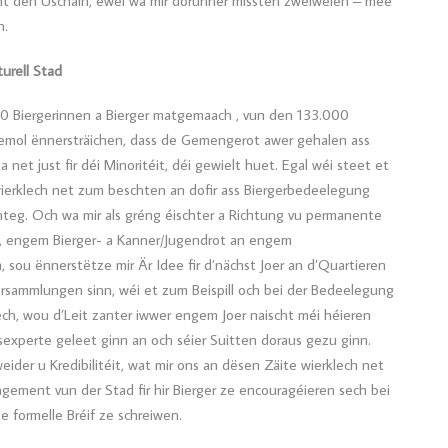
t den Uschäin, ewéi wa mir dorunner missten zweiwelen – mee
n.
urell Stad
00 Biergerinnen a Bierger matgemaach , vun den 133.000
h emol ënnersträichen, dass de Gemengerot awer gehalen ass
a net just fir déi Minoritéit, déi gewielt huet. Egal wéi steet et
ierklech net zum beschten an dofir ass Biergerbedeelegung
teg. Och wa mir als gréng éischter a Richtung vu permanente
, engem Bierger- a Kanner/Jugendrot an engem
ou ënnerstëtze mir Är Idee fir d’nächst Joer an d’Quartieren
ersammlungen sinn, wéi et zum Beispill och bei der Bedeelegung
ch, wou d’Leit zanter iwwer engem Joer naischt méi héieren
experte geleet ginn an och séier Suitten doraus gezu ginn.
weider u Kredibilitéit, wat mir ons an dësen Zäite wierklech net
ement vun der Stad fir hir Bierger ze encouragéieren sech bei
 formelle Bréif ze schreiwen.