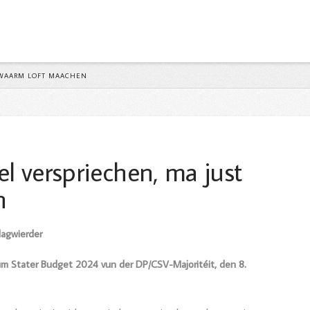
Y
 WAARM LOFT MAACHEN
 verspriechen, ma just
n
hlagwierder
m Stater Budget 2024 vun der DP/CSV-Majoritéit, den 8.