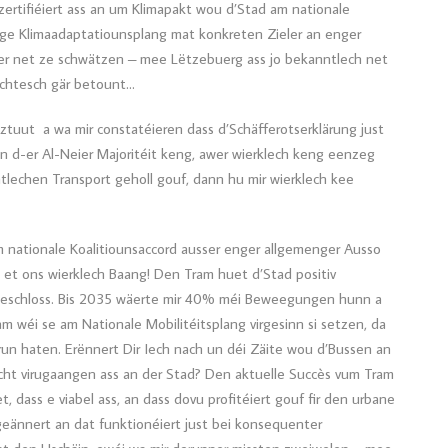
ertifiéiert ass an um Klimapakt wou d’Stad am nationale
ege Klimaadaptatiounsplang mat konkreten Zieler an enger
guer net ze schwätzen – mee Lëtzebuerg ass jo bekanntlech net
schtesch gär betount…
lztuut a wa mir constatéieren dass d’Schäfferotserklärung just
n d-er Al-Neier Majoritéit keng, awer wierklech keng eenzeg
ntlechen Transport geholl gouf, dann hu mir wierklech kee
m nationale Koalitiounsaccord ausser enger allgemenger Ausso
et ons wierklech Baang! Den Tram huet d’Stad positiv
fgeschloss. Bis 2035 wäerte mir 40% méi Beweegungen hunn a
 wéi se am Nationale Mobilitéitsplang virgesinn si setzen, da
drun haten. Erënnert Dir Iech nach un déi Zäite wou d’Bussen an
cht virugaangen ass an der Stad? Den aktuelle Succès vum Tram
 dass e viabel ass, an dass dovu profitéiert gouf fir den urbane
ännert an dat funktionéiert just bei konsequenter