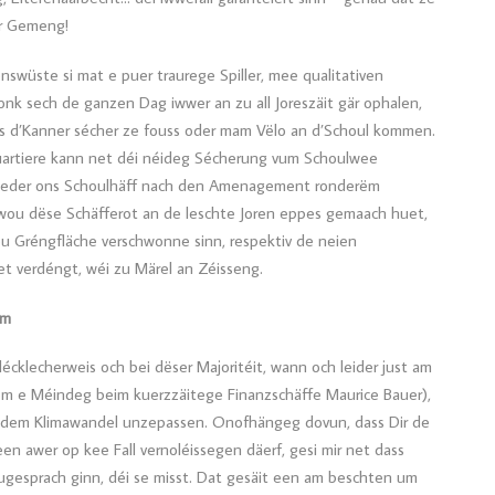
er Gemeng!
swüste si mat e puer traurege Spiller, mee qualitativen
nk sech de ganzen Dag iwwer an zu all Joreszäit gär ophalen,
ass d’Kanner sécher ze fouss oder mam Vëlo an d’Schoul kommen.
uartiere kann net déi néideg Sécherung vum Schoulwee
ss weder ons Schoulhäff nach den Amenagement ronderëm
 wou dëse Schäfferot an de leschte Joren eppes gemaach huet,
wou Gréngfläche verschwonne sinn, respektiv de neien
verdéngt, wéi zu Märel an Zéisseng.
am
cklecherweis och bei dëser Majoritéit, wann och leider just am
ëm e Méindeg beim kuerzzäitege Finanzschäffe Maurice Bauer),
ns dem Klimawandel unzepassen. Onofhängeg dovun, dass Dir de
 een awer op kee Fall vernoléissegen däerf, gesi mir net dass
ougesprach ginn, déi se misst. Dat gesäit een am beschten um