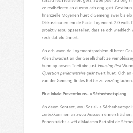
tatsächlech realiséiert gëtt, zwee puer Schong s
ze realiséieren an duerno och eng gutt Gestioun
finanzielle Moyenen huet d’Gemeng awer bis elo k
Diskussiounen ëm de Pacte Logement 2.0 wollt D
proaktiv esou opzestellen, dass se och wierklech 
sech dat elo ännert.
An och wann de Logementsproblem di breet Gesell
Allerschwächst an der Gesellschaft ze vernoléiss
hunn op onsem Territoire just
Housing first
Wunne
Question parlementaire
geäntwert huet. Och an d
vun der Gemeng fir des Better ze verzéngfachen.
Fir e lokale Preventiouns- a Sécherheetsplang
An deem Kontext, wou Sozial- a Sécherheetspoli
zeréckkommen an zwou Aussoen ënnersträichen, 
ënnersträicht a wéi d’Madamm Bartolini de Séch