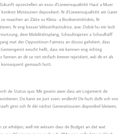
 Zukunft opzestellen an esou d’Liewensqualitéit Haut a Muer
 konkret Motiounen deposéiert: fir d’Liewensqualitéit am Garer
ze maachen an Zäite vu Klima- a Biodiversitéitskris, fir
en, fir eng besser Vëlosinfrastruktur, asw. Dobäi hu mir Iech
notzung, dem Mobilitéitsplang, Schoultrajeten a Schoulhäff
mgang mat der Oppositioun Fairness an dozou gehéiert, dass
 Gemengerot eescht hellt, dass mir kennen eng richteg
fannen an dir se net einfach ëmmer rejetéiert, wéi dir et als
ode konsequent gemaach hutt.
erch de Status quo. Mir gesinn awer dass am Logement de
stéieren. Do kann ee just soen: endlech! Dir hutt dofir och ons
aft ginn och fir déi nächst Generatiounen disponibel bleiwen,
 ze erhéijen, well mir wëssen dass de Budget an dat wat