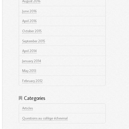
August 2016
June 2016
April 2016
October 2015
September 2015
April 2014
January 2014
May 2013
February 2012
Categories
Articles
Questions au collège échevinal