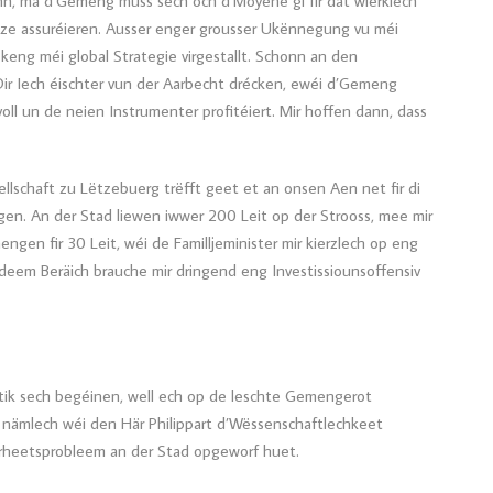
inn, ma d’Gemeng muss sech och d’Moyene gi fir dat wierklech
 ze assuréieren. Ausser enger grousser Ukënnegung vu méi
eng méi global Strategie virgestallt. Schonn an den
ir Iech éischter vun der Aarbecht drécken, ewéi d’Gemeng
voll un de neien Instrumenter profitéiert. Mir hoffen dann, dass
schaft zu Lëtzebuerg trëfft geet et an onsen Aen net fir di
egen. An der Stad liewen iwwer 200 Leit op der Strooss, mee mir
ngen fir 30 Leit, wéi de Familljeminister mir kierzlech op eng
eem Beräich brauche mir dringend eng Investissiounsoffensiv
tik sech begéinen, well ech op de leschte Gemengerot
nämlech wéi den Här Philippart d’Wëssenschaftlechkeet
erheetsprobleem an der Stad opgeworf huet.