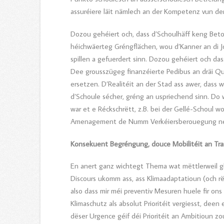
assuréiere läit nämlech an der Kompetenz vun d
Dozou gehéiert och, dass d’Schoulhäff keng Beton
héichwäerteg Gréngflächen, wou d’Kanner an di Jo
spillen a gefuerdert sinn. Dozou gehéiert och d
Dee grousszügeg finanzéierte Pedibus an dräi Q
ersetzen. D’Realitéit an der Stad ass awer, da
d’Schoule sécher, gréng an uspriechend sinn. Do
war et e Réckschrëtt, z.B. bei der Gellé-Schoul 
Amenagement de Numm Verkéiersberouegung net 
Konsekuent Begréngung, douce Mobilitéit an Tr
En anert ganz wichtegt Thema wat mëttlerweil glé
Discours ukomm ass, ass Klimaadaptatioun (och r
also dass mir méi preventiv Mesuren huele fir o
Klimaschutz als absolut Prioritéit vergiesst, deen
dëser Urgence géif déi Prioritéit an Ambitioun z