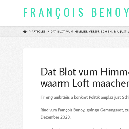
FRANÇOIS BENO
HOME
ARTICLES
DAT BLOT VUM HIMMEL VERSPRIECHEN, MA JUST
Dat Blot vum Himmel
waarm Loft maache
Fir eng ambitiéis a konkret Politik amplaz just Sc
Ried vum François Benoy, grénge Gemengerot, zu
Dezember 2023.