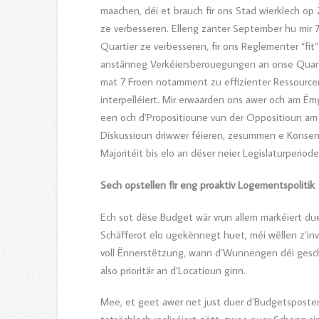
maachen, déi et brauch fir ons Stad wierklech op
ze verbesseren. Elleng zanter September hu mir 7
Quartier ze verbesseren, fir ons Reglementer “fit” 
anstänneg Verkéiersberouegungen an onse Quartier
mat 7 Froen notamment zu effizienter Ressourcen
interpelléiert. Mir erwaarden ons awer och am Ë
een och d’Propositioune vun der Oppositioun am
Diskussioun driwwer féieren, zesummen e Konsens 
Majoritéit bis elo an dëser neier Legislaturperi
Sech opstellen fir eng proaktiv Logementspolitik
Ech sot dëse Budget wär vrun allem markéiert du
Schäfferot elo ugekënnegt huet, méi wëllen z’inve
voll Ënnerstëtzung, wann d’Wunnengen déi gescha
also prioritär an d’Locatioun ginn.
Mee, et geet awer net just duer d’Budgetsposten